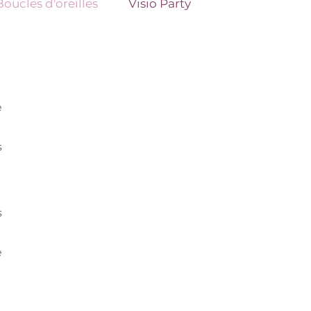
Boucles d'oreilles
Visio Party
e
s
s
e