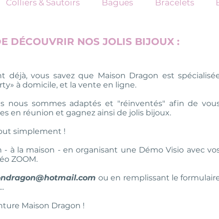
Colliers & Sautoirs
Bagues
Bracelets
 DÉCOUVRIR NOS JOLIS BIJOUX :
nt déjà, vous savez que Maison Dragon est spécialisé
ty» à domicile, et la vente en ligne.
s nous sommes adaptés et "réinventés" afin de vou
s en réunion et gagnez ainsi de jolis bijoux.
 tout simplement !
- à la maison - en organisant une Démo Visio avec vo
idéo ZOOM.
ondragon@hotmail.com
ou
en remplissant le formulair
..
enture Maison Dragon !