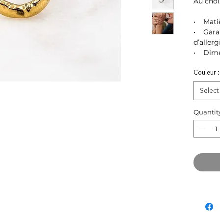
Au choi
• Matiè
• Garan
d’allerg
• Dimen
Couleur 
Select
Quantit