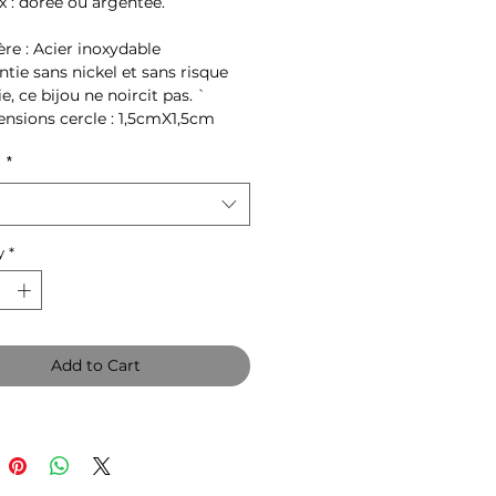
x : dorée ou argentée.
re : Acier inoxydable
tie sans nickel et sans risque
ie, ce bijou ne noircit pas. `
sions cercle : 1,5cmX1,5cm
:
*
y
*
Add to Cart