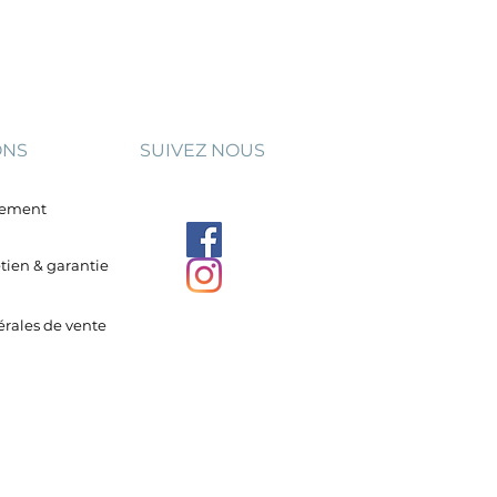
ONS
SUIVEZ NOUS
aiement
etien & garantie
rales de vente