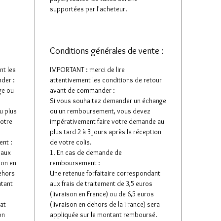
supportées par l'acheteur.
Conditions générales de vente :
nt les
IMPORTANT : merci de lire
der :
attentivement les conditions de retour
ge ou
avant de commander :
Si vous souhaitez demander un échange
u plus
ou un remboursement, vous devez
votre
impérativement faire votre demande au
plus tard 2 à 3 jours après la réception
nt :
de votre colis.
 aux
1. En cas de demande de
son en
remboursement :
dehors
Une retenue forfaitaire correspondant
ntant
aux frais de traitement de 3,5 euros
(livraison en France) ou de 6,5 euros
tat
(livraison en dehors de la France) sera
on
appliquée sur le montant remboursé.