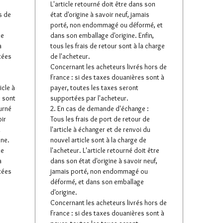
L'article retourné doit être dans son
s de
état d'origine à savoir neuf, jamais
porté, non endommagé ou déformé, et
de
dans son emballage d'origine. Enfin,
à
tous les frais de retour sont à la charge
tées
de l'acheteur.
Concernant les acheteurs livrés hors de
France : si des taxes douanières sont à
icle à
payer, toutes les taxes seront
e sont
supportées par l'acheteur.
ourné
2. En cas de demande d'échange :
oir
Tous les frais de port de retour de
u
l'article à échanger et de renvoi du
ine.
nouvel article sont à la charge de
de
l'acheteur. L'article retourné doit être
à
dans son état d'origine à savoir neuf,
tées
jamais porté, non endommagé ou
déformé, et dans son emballage
d'origine.
Concernant les acheteurs livrés hors de
France : si des taxes douanières sont à