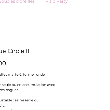
Boucles d'oreilles
Visio Party
e Circle II
Price
00
ffet martelé, forme ronde
.
r seule ou en accumulation avec
res bagues.
justable : se resserre ou
it.