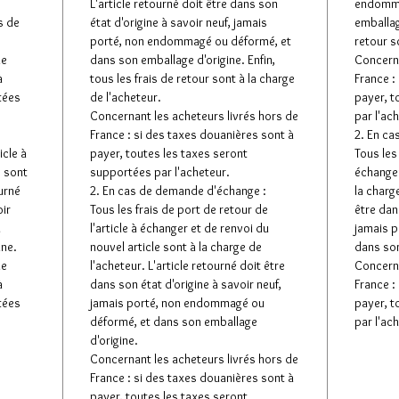
L'article retourné doit être dans son
endomma
s de
état d'origine à savoir neuf, jamais
emballage
porté, non endommagé ou déformé, et
retour s
de
dans son emballage d'origine. Enfin,
Concerna
à
tous les frais de retour sont à la charge
France :
tées
de l'acheteur.
payer, t
Concernant les acheteurs livrés hors de
par l'ac
France : si des taxes douanières sont à
2. En ca
icle à
payer, toutes les taxes seront
Tous les 
e sont
supportées par l'acheteur.
échanger
ourné
2. En cas de demande d'échange :
la charge
oir
Tous les frais de port de retour de
être dan
u
l'article à échanger et de renvoi du
jamais 
ine.
nouvel article sont à la charge de
dans son
de
l'acheteur. L'article retourné doit être
Concerna
à
dans son état d'origine à savoir neuf,
France :
tées
jamais porté, non endommagé ou
payer, t
déformé, et dans son emballage
par l'ac
d'origine.
Concernant les acheteurs livrés hors de
France : si des taxes douanières sont à
payer, toutes les taxes seront