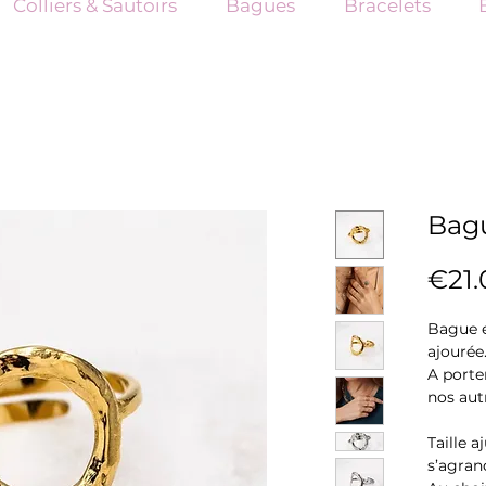
Colliers & Sautoirs
Bagues
Bracelets
Bagu
€21.
Bague e
ajourée
A porte
nos aut
Taille a
s’agrand