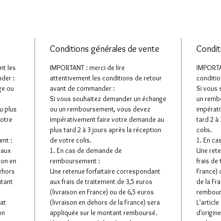
Conditions générales de vente
Condit
nt les
IMPORTANT : merci de lire
IMPORTAN
der :
attentivement les conditions de retour
conditio
ge ou
avant de commander :
Si vous
Si vous souhaitez demander un échange
un remb
u plus
ou un remboursement, vous devez
impérati
votre
impérativement faire votre demande au
tard 2 à
plus tard 2 à 3 jours après la réception
colis.
nt :
de votre colis.
1. En c
 aux
1. En cas de demande de
Une rete
son en
remboursement :
frais de
dehors
Une retenue forfaitaire correspondant
France) 
ntant
aux frais de traitement de 3,5 euros
de la Fr
(livraison en France) ou de 6,5 euros
rembour
tat
(livraison en dehors de la France) sera
L'articl
on
appliquée sur le montant remboursé.
d'origin