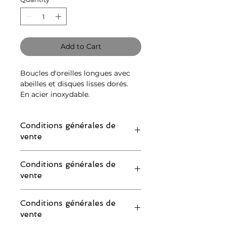
Add to Cart
Boucles d'oreilles longues avec
abeilles et disques lisses dorés.
En acier inoxydable.
Conditions générales de
vente
IMPORTANT : merci de lire attentivement
Conditions générales de
les conditions de retour avant de
vente
commander :
Si vous souhaitez demander un échange
IMPORTANT : merci de lire attentivement
ou un remboursement, vous devez
Conditions générales de
les conditions de retour avant de
impérativement faire votre demande au
vente
commander :
plus tard 2 à 3 jours après la réception