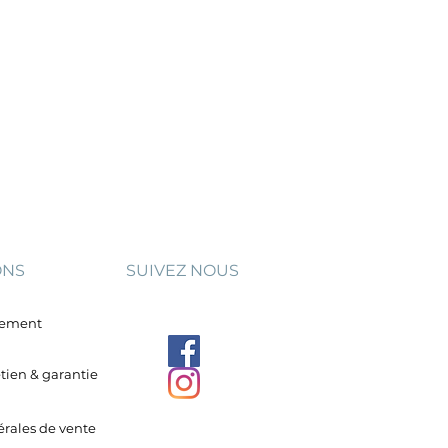
ONS
SUIVEZ NOUS
aiement
etien & garantie
rales de vente