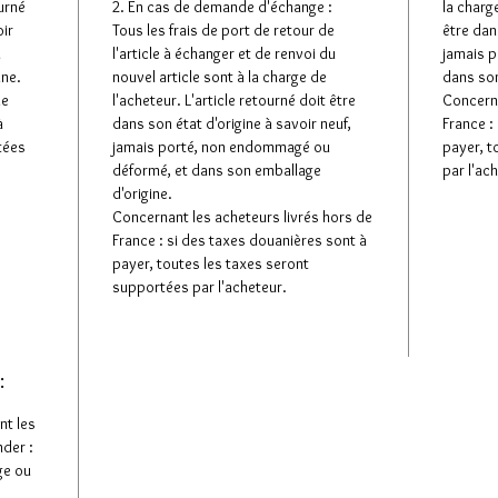
ourné
2. En cas de demande d'échange :
la charge
oir
Tous les frais de port de retour de
être dan
u
l'article à échanger et de renvoi du
jamais 
ine.
nouvel article sont à la charge de
dans son
de
l'acheteur. L'article retourné doit être
Concerna
à
dans son état d'origine à savoir neuf,
France :
tées
jamais porté, non endommagé ou
payer, t
déformé, et dans son emballage
par l'ac
d'origine.
Concernant les acheteurs livrés hors de
France : si des taxes douanières sont à
payer, toutes les taxes seront
supportées par l'acheteur.
:
nt les
der :
ge ou