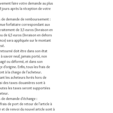
vement faire votre demande au plus
 3 jours après la réception de votre
as de demande de remboursement :
nue forfaitaire correspondant aux
 traitement de 3,5 euros (livraison en
ou de 6,5 euros (livraison en dehors
ance) sera appliquée sur le montant
sé.
e retourné doit être dans son état
e à savoir neuf, jamais porté, non
gé ou déformé, et dans son
 d'origine. Enfin, tous les frais de
ont à la charge de l'acheteur.
nt les acheteurs livrés hors de
 si des taxes douanières sont à
outes les taxes seront supportées
heteur.
s de demande d'échange :
frais de port de retour de l'article à
 et de renvoi du nouvel article sont à