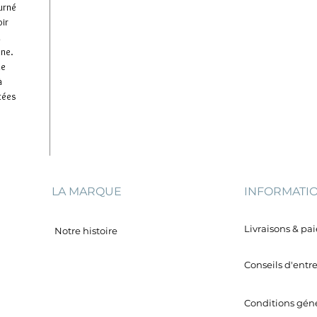
ourné
oir
u
ine.
de
à
tées
LA MARQUE
INFORMATI
Livraisons & p
Notre histoire
Conseils d'entr
Conditions géné