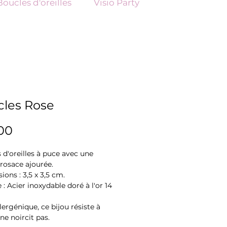
Boucles d'oreilles
Visio Party
les Rose
Price
00
 d'oreilles à puce avec une
rosace ajourée.
ons : 3,5 x 3,5 cm.
 : Acier inoxydable doré à l'or 14
lergénique, ce bijou résiste à
 ne noircit pas.