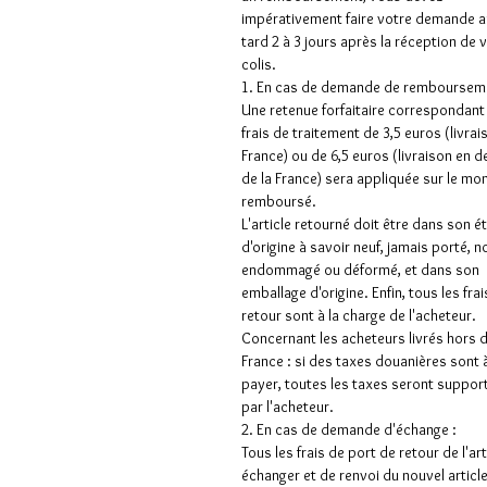
impérativement faire votre demande a
tard 2 à 3 jours après la réception de 
colis.
1. En cas de demande de rembourseme
Une retenue forfaitaire correspondant
frais de traitement de 3,5 euros (livrai
France) ou de 6,5 euros (livraison en 
de la France) sera appliquée sur le mo
remboursé.
L'article retourné doit être dans son é
d'origine à savoir neuf, jamais porté, n
endommagé ou déformé, et dans son
emballage d'origine. Enfin, tous les frai
retour sont à la charge de l'acheteur.
Concernant les acheteurs livrés hors 
France : si des taxes douanières sont 
payer, toutes les taxes seront suppor
par l'acheteur.
2. En cas de demande d'échange :
Tous les frais de port de retour de l'art
échanger et de renvoi du nouvel articl