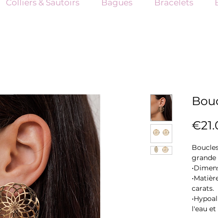
Colliers & Sautoirs
Bagues
Bracelets
Bouc
€21.
Boucles
grande 
•Dimensi
•Matière
carats.
•Hypoal
l'eau et