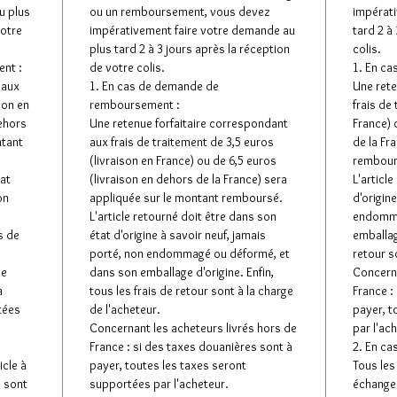
u plus
ou un remboursement, vous devez
impérati
votre
impérativement faire votre demande au
tard 2 à
plus tard 2 à 3 jours après la réception
colis.
nt :
de votre colis.
1. En c
 aux
1. En cas de demande de
Une rete
son en
remboursement :
frais de
dehors
Une retenue forfaitaire correspondant
France) 
ntant
aux frais de traitement de 3,5 euros
de la Fr
(livraison en France) ou de 6,5 euros
rembour
tat
(livraison en dehors de la France) sera
L'articl
on
appliquée sur le montant remboursé.
d'origin
L'article retourné doit être dans son
endomma
s de
état d'origine à savoir neuf, jamais
emballage
porté, non endommagé ou déformé, et
retour s
de
dans son emballage d'origine. Enfin,
Concerna
à
tous les frais de retour sont à la charge
France :
tées
de l'acheteur.
payer, t
Concernant les acheteurs livrés hors de
par l'ac
France : si des taxes douanières sont à
2. En ca
icle à
payer, toutes les taxes seront
Tous les 
e sont
supportées par l'acheteur.
échanger