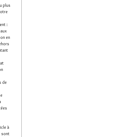
u plus
votre
nt :
 aux
son en
dehors
ntant
tat
on
s de
de
à
tées
icle à
e sont