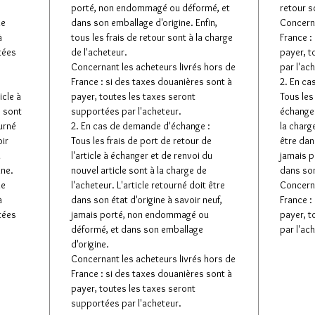
porté, non endommagé ou déformé, et
retour s
de
dans son emballage d'origine. Enfin,
Concerna
à
tous les frais de retour sont à la charge
France :
tées
de l'acheteur.
payer, t
Concernant les acheteurs livrés hors de
par l'ac
France : si des taxes douanières sont à
2. En ca
icle à
payer, toutes les taxes seront
Tous les 
e sont
supportées par l'acheteur.
échanger
ourné
2. En cas de demande d'échange :
la charge
oir
Tous les frais de port de retour de
être dan
u
l'article à échanger et de renvoi du
jamais 
ine.
nouvel article sont à la charge de
dans son
de
l'acheteur. L'article retourné doit être
Concerna
à
dans son état d'origine à savoir neuf,
France :
tées
jamais porté, non endommagé ou
payer, t
déformé, et dans son emballage
par l'ac
d'origine.
Concernant les acheteurs livrés hors de
France : si des taxes douanières sont à
payer, toutes les taxes seront
supportées par l'acheteur.