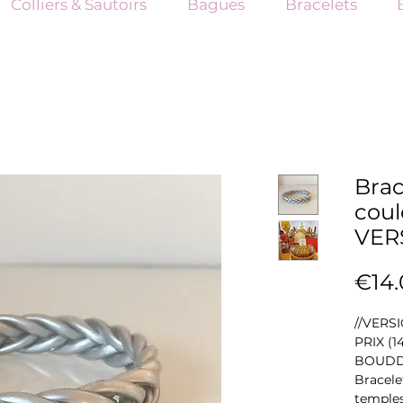
Colliers & Sautoirs
Bagues
Bracelets
Brac
coul
VER
€14.
//VERS
PRIX (
BOUDD
Bracele
temples