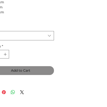
 cm
cm
 cm
y
*
Add to Cart