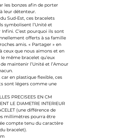
ar les bonzes afin de porter
à leur détenteur.
 du Sud-Est, ces bracelets
ls symbolisent l’Unité et
Infini. C’est pourquoi ils sont
onnellement offerts à sa famille
proches amis. « Partager » en
 à ceux que nous aimons et en
 le même bracelet qu’eux
de maintenir l’Unité et l’Amour
hacun.
car en plastique flexible, ces
ts sont légers comme une
ILLES PRECISEES EN CM
ENT LE DIAMETRE INTERIEUR
CELET (une différence de
s millimètres pourra être
ée compte tenu du caractère
 du bracelet).
cm