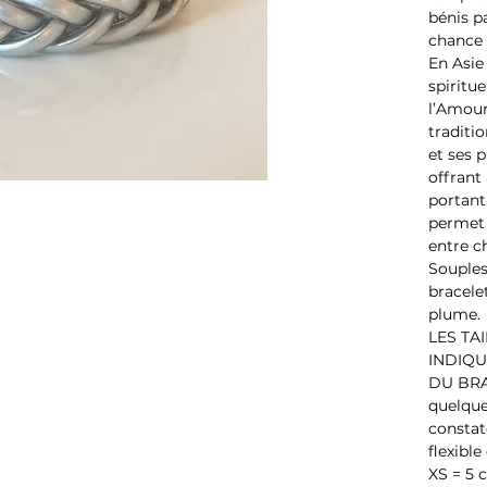
bénis p
chance 
En Asie
spiritue
l’Amour 
traditi
et ses 
offrant
portant
permet 
entre c
Souples 
bracele
plume.
LES TA
INDIQU
DU BRA
quelque
constat
flexible
XS = 5 