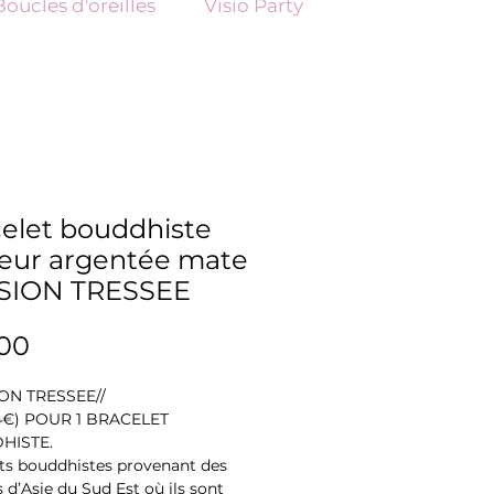
Boucles d'oreilles
Visio Party
elet bouddhiste
eur argentée mate
SION TRESSEE
Price
00
ION TRESSEE//
14€) POUR 1 BRACELET
HISTE.
ts bouddhistes provenant des
 d’Asie du Sud Est où ils sont