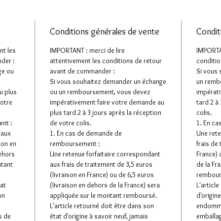
Conditions générales de vente
Condit
nt les
IMPORTANT : merci de lire
IMPORTAN
der :
attentivement les conditions de retour
conditio
ge ou
avant de commander :
Si vous
Si vous souhaitez demander un échange
un remb
u plus
ou un remboursement, vous devez
impérati
votre
impérativement faire votre demande au
tard 2 à
plus tard 2 à 3 jours après la réception
colis.
nt :
de votre colis.
1. En c
 aux
1. En cas de demande de
Une rete
son en
remboursement :
frais de
dehors
Une retenue forfaitaire correspondant
France) 
ntant
aux frais de traitement de 3,5 euros
de la Fr
(livraison en France) ou de 6,5 euros
rembour
tat
(livraison en dehors de la France) sera
L'articl
on
appliquée sur le montant remboursé.
d'origin
L'article retourné doit être dans son
endomma
s de
état d'origine à savoir neuf, jamais
emballage