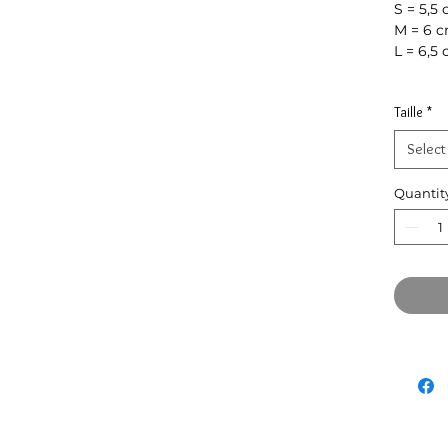
S = 5,5
M = 6 
L = 6,5
Taille
*
Select
Quantit