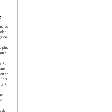
:
nt les
der :
ge ou
u plus
votre
nt :
 aux
son en
dehors
ntant
tat
on
s de