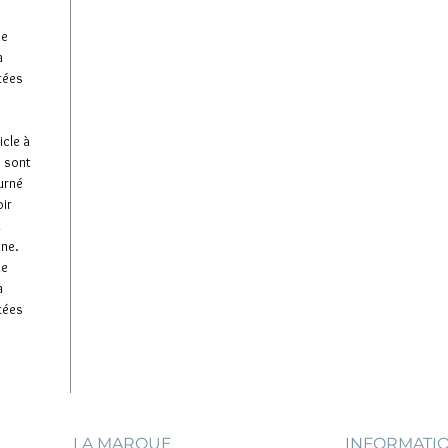
de
à
tées
icle à
e sont
ourné
oir
u
ine.
de
à
tées
LA MARQUE
INFORMATI