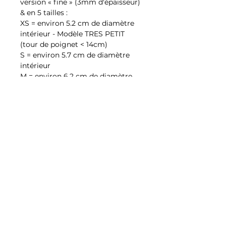
version « fine » (3mm d'épaisseur)
& en 5 tailles :
XS = environ 5.2 cm de diamètre
intérieur - Modèle TRES PETIT
(tour de poignet < 14cm)
S = environ 5.7 cm de diamètre
intérieur
M = environ 6,2 cm de diamètre
intérieur
L = environ 6,7 cm de diamètre
intérieur
XL = environ 7,1 cm de diamètre
intérieur
Conditions générales de
vente
IMPORTANT : merci de lire attentivement
Conditions générales de
les conditions de retour avant de
vente
commander :