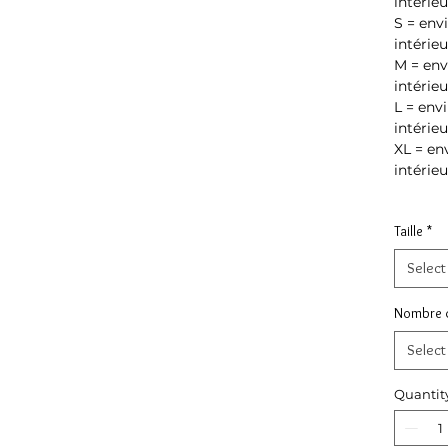
intérieu
S = env
intérieu
M = env
intérieu
L = env
intérieu
XL = en
intérieu
Taille
*
Select
Nombre d
Select
Quantit