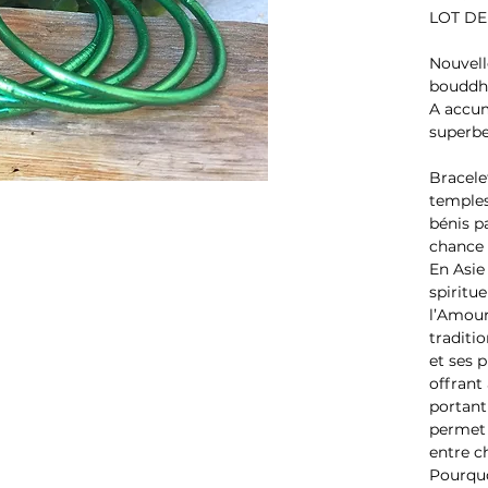
LOT DE
Nouvelle
bouddhi
A accum
superbe
Bracele
temples
bénis p
chance 
En Asie
spiritue
l’Amour 
traditi
et ses 
offrant
portant
permet 
entre c
Pourquo