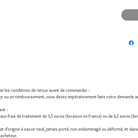
nt les conditions de retour avant de commander :
e ou un remboursement, vous devez impérativement faire votre demande au p
nt :
ux frais de traitement de 3,5 euros (livraison en France) ou de 6,5 euros (liv
état d'origine à savoir neuf, jamais porté, non endommagé ou déformé, et dans 
l'acheteur.