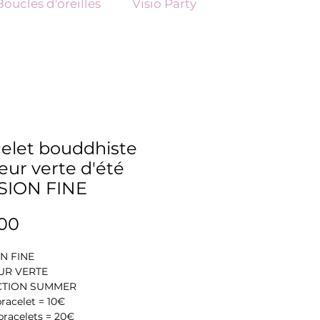
Boucles d'oreilles
Visio Party
elet bouddhiste
eur verte d'été
SION FINE
Price
00
N FINE
UR VERTE
CTION SUMMER
 bracelet = 10€
 bracelets = 20€