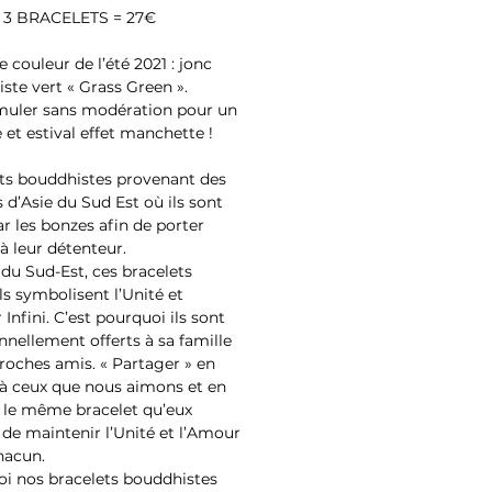
 3 BRACELETS = 27€
 couleur de l’été 2021 : jonc
ste vert « Grass Green ».
uler sans modération pour un
 et estival effet manchette !
ts bouddhistes provenant des
 d’Asie du Sud Est où ils sont
ar les bonzes afin de porter
à leur détenteur.
 du Sud-Est, ces bracelets
ls symbolisent l’Unité et
Infini. C’est pourquoi ils sont
onnellement offerts à sa famille
proches amis. « Partager » en
 à ceux que nous aimons et en
 le même bracelet qu’eux
de maintenir l’Unité et l’Amour
hacun.
i nos bracelets bouddhistes