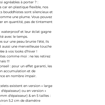
 si agréables à porter ? :
 car en plastique flexible, nos
ts bouddhistes sont silencieux et
 comme une plume. Vous pouvez
ter en quantité, pas de tintement
nt waterproof et leur éclat gagne
té avec le temps.
 sur une peau brunie l’été, ils
 aussi une merveilleuse touche
lée à vos looks d’hiver !
aites comme moi : ne les retirez
ais !!!
nseil : pour un effet garanti, les
en accumulation et de
nce en nombre impair.
celets existent en version « large
d'épaisseur) ou en version «
3mm d'épaisseur) & en 5 tailles :
viron 5.2 cm de diamètre