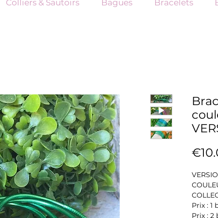
Colliers & Sautoirs
Bagues
Bracelets
Brac
coul
VER
€10.
VERSIO
COULE
COLLE
Prix : 1
Prix : 2