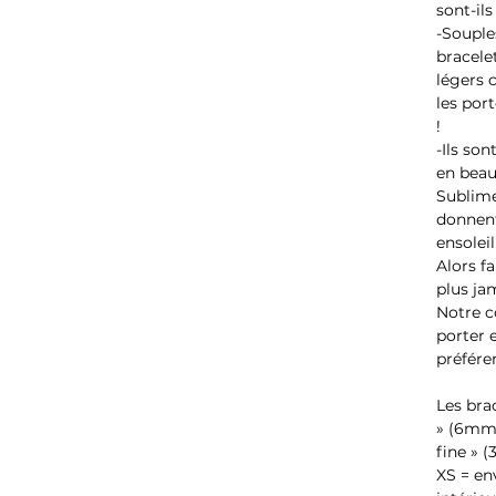
sont-ils
-Souples
bracele
légers
les por
!
-Ils so
en beau
Sublimes
donnent
ensoleil
Alors f
plus jam
Notre co
porter 
préfére
Les bra
» (6mm 
fine » (
XS = en