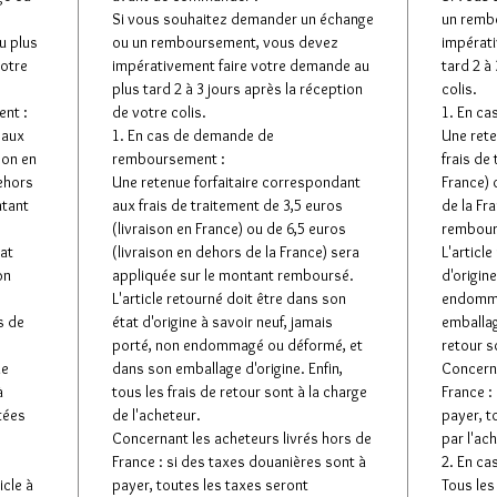
Si vous souhaitez demander un échange
un remb
u plus
ou un remboursement, vous devez
impérati
votre
impérativement faire votre demande au
tard 2 à
plus tard 2 à 3 jours après la réception
colis.
nt :
de votre colis.
1. En c
 aux
1. En cas de demande de
Une rete
son en
remboursement :
frais de
dehors
Une retenue forfaitaire correspondant
France) 
ntant
aux frais de traitement de 3,5 euros
de la Fr
(livraison en France) ou de 6,5 euros
rembour
tat
(livraison en dehors de la France) sera
L'articl
on
appliquée sur le montant remboursé.
d'origin
L'article retourné doit être dans son
endomma
s de
état d'origine à savoir neuf, jamais
emballage
porté, non endommagé ou déformé, et
retour s
de
dans son emballage d'origine. Enfin,
Concerna
à
tous les frais de retour sont à la charge
France :
tées
de l'acheteur.
payer, t
Concernant les acheteurs livrés hors de
par l'ac
France : si des taxes douanières sont à
2. En ca
icle à
payer, toutes les taxes seront
Tous les 