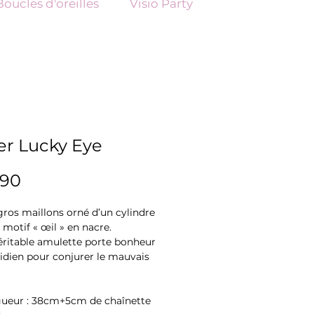
Boucles d'oreilles
Visio Party
ier Lucky Eye
Price
.90
 gros maillons orné d’un cylindre
 motif « œil » en nacre.
éritable amulette porte bonheur
idien pour conjurer le mauvais
ueur : 38cm+5cm de chaînette