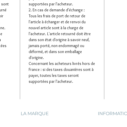
e sont
supportées par l'acheteur.
ourné
2. En cas de demande d'échange :
oir
Tous les frais de port de retour de
u
l'article à échanger et de renvoi du
ine.
nouvel article sont à la charge de
de
l'acheteur. L'article retourné doit être
à
dans son état d'origine à savoir neuf,
tées
jamais porté, non endommagé ou
déformé, et dans son emballage
d'origine.
Concernant les acheteurs livrés hors de
France : si des taxes douanières sont à
payer, toutes les taxes seront
supportées par l'acheteur.
LA MARQUE
INFORMATI