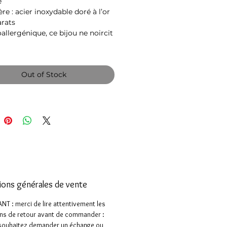
e
re : acier inoxydable doré à l’or
arats
llergénique, ce bijou ne noircit
Out of Stock
ions générales de vente
T : merci de lire attentivement les
ns de retour avant de commander :
 souhaitez demander un échange ou