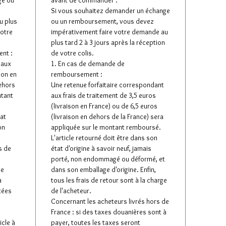
ge ou
avant de commander :
Si vous souhaitez demander un échange
u plus
ou un remboursement, vous devez
votre
impérativement faire votre demande au
plus tard 2 à 3 jours après la réception
nt :
de votre colis.
 aux
1. En cas de demande de
son en
remboursement :
dehors
Une retenue forfaitaire correspondant
ntant
aux frais de traitement de 3,5 euros
(livraison en France) ou de 6,5 euros
tat
(livraison en dehors de la France) sera
on
appliquée sur le montant remboursé.
L'article retourné doit être dans son
s de
état d'origine à savoir neuf, jamais
porté, non endommagé ou déformé, et
de
dans son emballage d'origine. Enfin,
à
tous les frais de retour sont à la charge
tées
de l'acheteur.
Concernant les acheteurs livrés hors de
France : si des taxes douanières sont à
icle à
payer, toutes les taxes seront