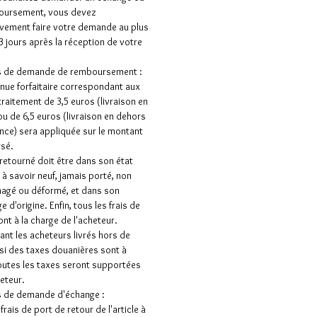
oursement, vous devez
vement faire votre demande au plus
 3 jours après la réception de votre
as de demande de remboursement :
nue forfaitaire correspondant aux
 traitement de 3,5 euros (livraison en
ou de 6,5 euros (livraison en dehors
ance) sera appliquée sur le montant
sé.
e retourné doit être dans son état
e à savoir neuf, jamais porté, non
gé ou déformé, et dans son
 d'origine. Enfin, tous les frais de
ont à la charge de l'acheteur.
nt les acheteurs livrés hors de
 si des taxes douanières sont à
outes les taxes seront supportées
heteur.
s de demande d'échange :
frais de port de retour de l'article à