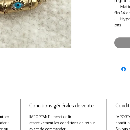
réglabl
• Matiè
fin 14 c
• Hypoa
pas
Conditions générales de vente
Condit
nt les
IMPORTANT : merci de lire
IMPORTAN
der :
attentivement les conditions de retour
conditio
ge ou
avant de commander :
Si vous