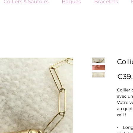
Colliers & Sautoirs
Bagues
Bracelets
Coll
€39
Collier
avec un
Votre v
au quot
œil !
• Long