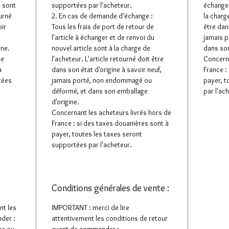
e sont
supportées par l'acheteur.
échanger
ourné
2. En cas de demande d'échange :
la charge
oir
Tous les frais de port de retour de
être dan
u
l'article à échanger et de renvoi du
jamais 
ine.
nouvel article sont à la charge de
dans son
de
l'acheteur. L'article retourné doit être
Concerna
à
dans son état d'origine à savoir neuf,
France :
tées
jamais porté, non endommagé ou
payer, t
déformé, et dans son emballage
par l'ac
d'origine.
Concernant les acheteurs livrés hors de
France : si des taxes douanières sont à
payer, toutes les taxes seront
supportées par l'acheteur.
Conditions générales de vente :
nt les
IMPORTANT : merci de lire
der :
attentivement les conditions de retour