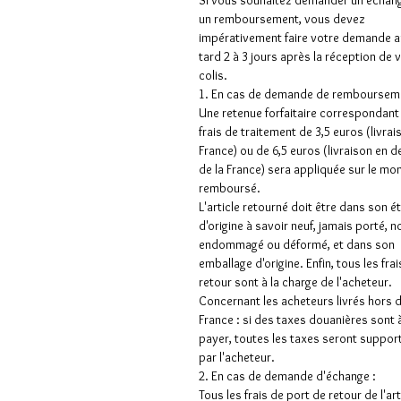
Si vous souhaitez demander un échan
un remboursement, vous devez
impérativement faire votre demande a
tard 2 à 3 jours après la réception de 
colis.
1. En cas de demande de rembourseme
Une retenue forfaitaire correspondant
frais de traitement de 3,5 euros (livrai
France) ou de 6,5 euros (livraison en 
de la France) sera appliquée sur le mo
remboursé.
L'article retourné doit être dans son é
d'origine à savoir neuf, jamais porté, n
endommagé ou déformé, et dans son
emballage d'origine. Enfin, tous les frai
retour sont à la charge de l'acheteur.
Concernant les acheteurs livrés hors 
France : si des taxes douanières sont 
payer, toutes les taxes seront suppor
par l'acheteur.
2. En cas de demande d'échange :
Tous les frais de port de retour de l'art