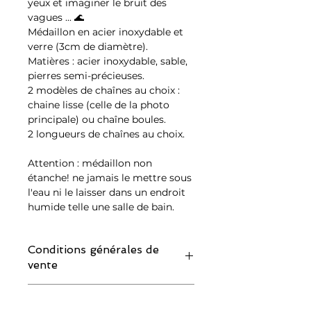
yeux et imaginer le bruit des
vagues ...
🌊
Médaillon en acier inoxydable et
verre (3cm de diamètre).
Matières : acier inoxydable, sable,
pierres semi-précieuses.
2 modèles de chaînes au choix :
chaine lisse (celle de la photo
principale) ou chaîne boules.
2 longueurs de chaînes au choix.
Attention : médaillon non
étanche! ne jamais le mettre sous
l'eau ni le laisser dans un endroit
humide telle une salle de bain.
Conditions générales de
vente
IMPORTANT : merci de lire attentivement
Conditions générales de
les conditions de retour avant de