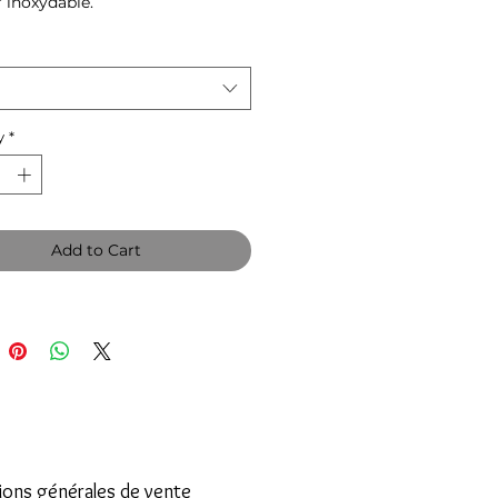
r inoxydable.
y
*
Add to Cart
ions générales de vente