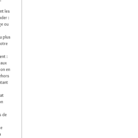
nt les
der :
ge ou
u plus
votre
nt :
 aux
son en
dehors
ntant
tat
on
s de
de
à