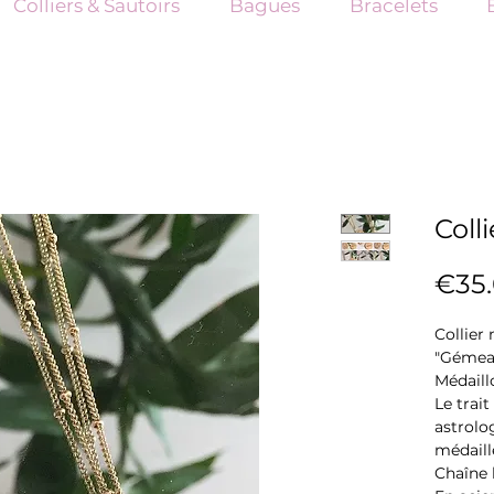
Colliers & Sautoirs
Bagues
Bracelets
Coll
€35
Collier
"Gémea
Médaill
Le trai
astrolog
médaill
Chaîne 