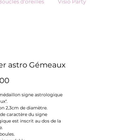
Boucles d'oreilles
Visio Party
ier astro Gémeaux
Price
.00
 médaillon signe astrologique
ux".
on 2,3cm de diamètre.
t de caractère du signe
ique est inscrit au dos de la
e.
boules.