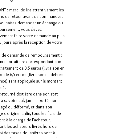
T : merci de lire attentivement les
ns de retour avant de commander :
 souhaitez demander un échange ou
oursement, vous devez
vement faire votre demande au plus
 3 jours après la réception de votre
as de demande de remboursement :
nue forfaitaire correspondant aux
 traitement de 3,5 euros (livraison en
ou de 6,5 euros (livraison en dehors
ance) sera appliquée sur le montant
sé.
e retourné doit être dans son état
e à savoir neuf, jamais porté, non
gé ou déformé, et dans son
 d'origine. Enfin, tous les frais de
ont à la charge de l'acheteur.
nt les acheteurs livrés hors de
 si des taxes douanières sont à