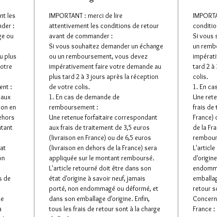
nt les
IMPORTANT : merci de lire
IMPORTAN
der :
attentivement les conditions de retour
conditio
ge ou
avant de commander :
Si vous
Si vous souhaitez demander un échange
un remb
u plus
ou un remboursement, vous devez
impérati
votre
impérativement faire votre demande au
tard 2 à
plus tard 2 à 3 jours après la réception
colis.
nt :
de votre colis.
1. En c
 aux
1. En cas de demande de
Une rete
son en
remboursement :
frais de
dehors
Une retenue forfaitaire correspondant
France) 
ntant
aux frais de traitement de 3,5 euros
de la Fr
(livraison en France) ou de 6,5 euros
rembour
tat
(livraison en dehors de la France) sera
L'articl
on
appliquée sur le montant remboursé.
d'origin
L'article retourné doit être dans son
endomma
s de
état d'origine à savoir neuf, jamais
emballage
porté, non endommagé ou déformé, et
retour s
de
dans son emballage d'origine. Enfin,
Concerna
à
tous les frais de retour sont à la charge
France :