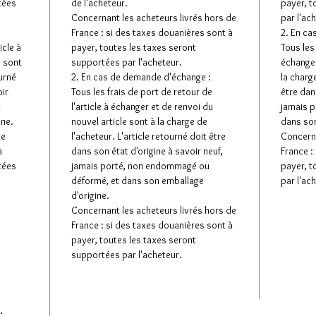
tées
de l'acheteur.
payer, t
Concernant les acheteurs livrés hors de
par l'ac
France : si des taxes douanières sont à
2. En ca
icle à
payer, toutes les taxes seront
Tous les 
e sont
supportées par l'acheteur.
échanger
ourné
2. En cas de demande d'échange :
la charge
oir
Tous les frais de port de retour de
être dan
u
l'article à échanger et de renvoi du
jamais 
ine.
nouvel article sont à la charge de
dans son
de
l'acheteur. L'article retourné doit être
Concerna
à
dans son état d'origine à savoir neuf,
France :
tées
jamais porté, non endommagé ou
payer, t
déformé, et dans son emballage
par l'ac
d'origine.
Concernant les acheteurs livrés hors de
France : si des taxes douanières sont à
payer, toutes les taxes seront
supportées par l'acheteur.
: