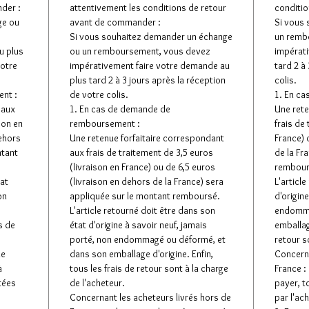
der :
attentivement les conditions de retour
conditio
ge ou
avant de commander :
Si vous
Si vous souhaitez demander un échange
un remb
u plus
ou un remboursement, vous devez
impérati
votre
impérativement faire votre demande au
tard 2 à
plus tard 2 à 3 jours après la réception
colis.
nt :
de votre colis.
1. En c
 aux
1. En cas de demande de
Une rete
son en
remboursement :
frais de
dehors
Une retenue forfaitaire correspondant
France) 
ntant
aux frais de traitement de 3,5 euros
de la Fr
(livraison en France) ou de 6,5 euros
rembour
tat
(livraison en dehors de la France) sera
L'articl
on
appliquée sur le montant remboursé.
d'origin
L'article retourné doit être dans son
endomma
s de
état d'origine à savoir neuf, jamais
emballage
porté, non endommagé ou déformé, et
retour s
de
dans son emballage d'origine. Enfin,
Concerna
à
tous les frais de retour sont à la charge
France :
tées
de l'acheteur.
payer, t
Concernant les acheteurs livrés hors de
par l'ac