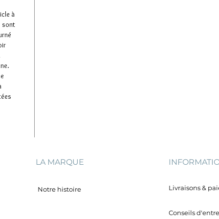
icle à
e sont
ourné
oir
u
ine.
de
à
tées
LA MARQUE
INFORMATI
Livraisons & p
Notre histoire
Conseils d'entr