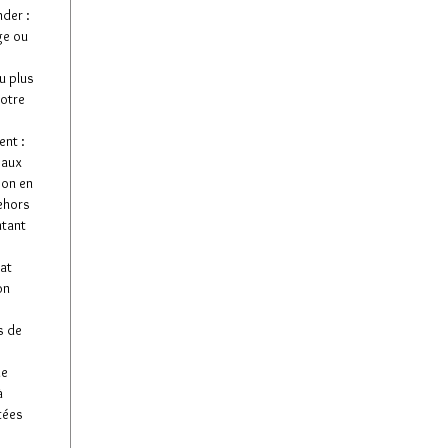
der :
ge ou
u plus
votre
nt :
 aux
son en
dehors
ntant
tat
on
s de
de
à
tées