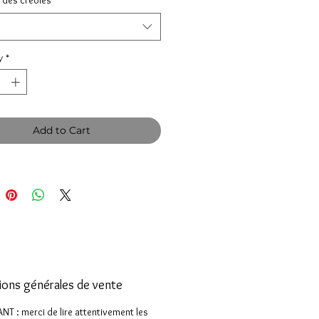
 des créoles
*
y
*
Add to Cart
ions générales de vente
T : merci de lire attentivement les