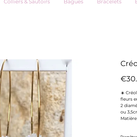
Colliers & Sautoirs
Bagues
Bracelets
Créo
€30
☀️ Créo
fleurs e
2 diamè
ou 3,5c
Matière