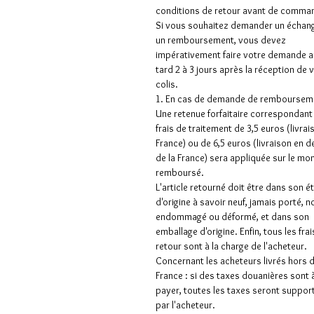
conditions de retour avant de comman
Si vous souhaitez demander un échan
un remboursement, vous devez
impérativement faire votre demande a
tard 2 à 3 jours après la réception de 
colis.
1. En cas de demande de rembourseme
Une retenue forfaitaire correspondant
frais de traitement de 3,5 euros (livrai
France) ou de 6,5 euros (livraison en 
de la France) sera appliquée sur le mo
remboursé.
L'article retourné doit être dans son é
d'origine à savoir neuf, jamais porté, n
endommagé ou déformé, et dans son
emballage d'origine. Enfin, tous les frai
retour sont à la charge de l'acheteur.
Concernant les acheteurs livrés hors 
France : si des taxes douanières sont 
payer, toutes les taxes seront suppor
par l'acheteur.