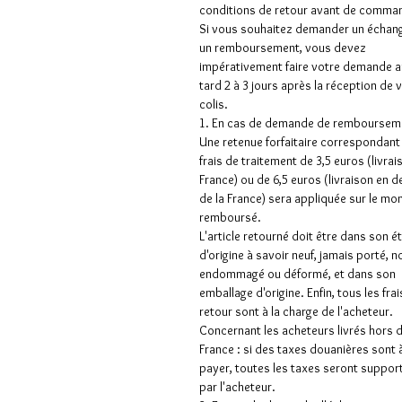
conditions de retour avant de comman
Si vous souhaitez demander un échan
un remboursement, vous devez
impérativement faire votre demande a
tard 2 à 3 jours après la réception de 
colis.
1. En cas de demande de rembourseme
Une retenue forfaitaire correspondant
frais de traitement de 3,5 euros (livrai
France) ou de 6,5 euros (livraison en 
de la France) sera appliquée sur le mo
remboursé.
L'article retourné doit être dans son é
d'origine à savoir neuf, jamais porté, n
endommagé ou déformé, et dans son
emballage d'origine. Enfin, tous les frai
retour sont à la charge de l'acheteur.
Concernant les acheteurs livrés hors 
France : si des taxes douanières sont 
payer, toutes les taxes seront suppor
par l'acheteur.