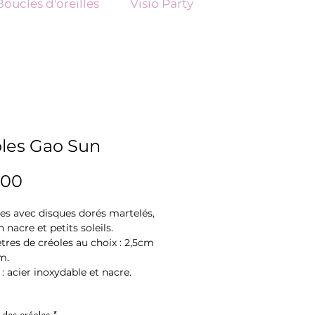
Boucles d'oreilles
Visio Party
les Gao Sun
Price
.00
les avec disques dorés martelés,
n nacre et petits soleils.
tres de créoles au choix : 2,5cm
m.
 : acier inoxydable et nacre.