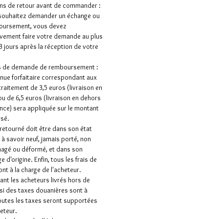
ns de retour avant de commander :
 souhaitez demander un échange ou
oursement, vous devez
vement faire votre demande au plus
 3 jours après la réception de votre
as de demande de remboursement :
nue forfaitaire correspondant aux
 traitement de 3,5 euros (livraison en
ou de 6,5 euros (livraison en dehors
ance) sera appliquée sur le montant
sé.
e retourné doit être dans son état
e à savoir neuf, jamais porté, non
gé ou déformé, et dans son
 d'origine. Enfin, tous les frais de
ont à la charge de l'acheteur.
nt les acheteurs livrés hors de
 si des taxes douanières sont à
outes les taxes seront supportées
heteur.