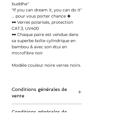
buddha"
"If you can dream it, you can do it"
... pour vous porter chance 🍀
🕶 Verres polarisés, protection
CAT.3, UV400
🕶 Chaque paire est vendue dans
sa superbe boîte cylindrique en
bambou & avec son étui en
microfibre noir
Modèle couleur noire verres noirs.
Conditions générales de
vente
IMPORTANT : merci de lire attentivement
Conditions générales de
les conditions de retour avant de
vente
commander :
Si vous souhaitez demander un échange
IMPORTANT : merci de lire attentivement