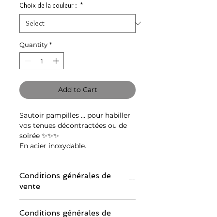
Choix de la couleur :
*
Quantity
*
Add to Cart
Sautoir pampilles ... pour habiller
vos tenues décontractées ou de
soirée ✨✨✨
En acier inoxydable.
Conditions générales de
vente
IMPORTANT : merci de lire attentivement
Conditions générales de
les conditions de retour avant de